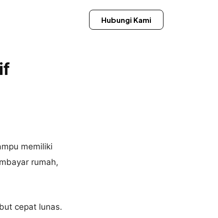
Hubungi Kami
if
ampu memiliki
embayar rumah,
but cepat lunas.