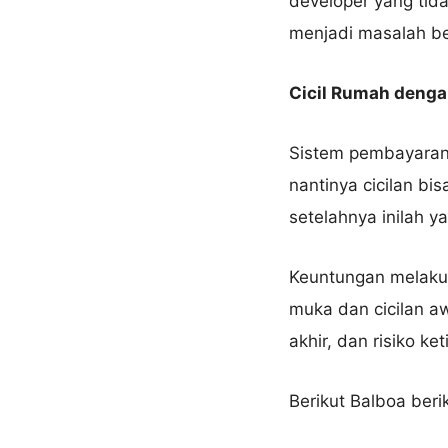
developer yang tida
menjadi masalah be
Cicil Rumah denga
Sistem pembayaran 
nantinya cicilan bi
setelahnya inilah 
Keuntungan melakuk
muka dan cicilan a
akhir, dan risiko k
Berikut Balboa berik