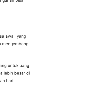
angunan bisa
asa awal, yang
 dan mengembang
uang untuk uang
 lebih besar di
an hari.