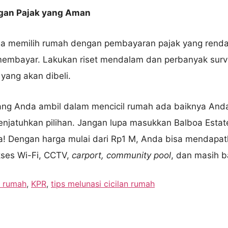
ngan Pajak yang Aman
a memilih rumah dengan pembayaran pajak yang renda
membayar. Lakukan riset mendalam dan perbanyak sur
ang akan dibeli.
ang Anda ambil dalam mencicil rumah ada baiknya Anda
jatuhkan pilihan. Jangan lupa masukkan Balboa Estate
 Dengan harga mulai dari Rp1 M, Anda bisa mendapatka
akses Wi-Fi, CCTV,
carport, community pool
, dan masih b
l rumah
,
KPR
,
tips melunasi cicilan rumah