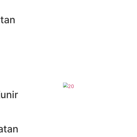
atan
Hubungi via WhatsApp
unir
atan