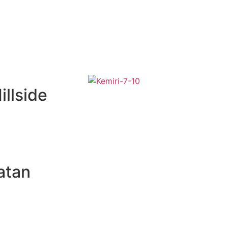
llside
atan