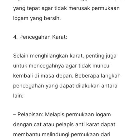
yang tepat agar tidak merusak permukaan
logam yang bersih.
4. Pencegahan Karat:
Selain menghilangkan karat, penting juga
untuk mencegahnya agar tidak muncul
kembali di masa depan. Beberapa langkah
pencegahan yang dapat dilakukan antara
lain:
– Pelapisan: Melapis permukaan logam
dengan cat atau pelapis anti karat dapat
membantu melindungi permukaan dari