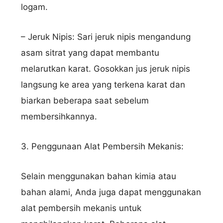
logam.
Nama Lengkap
– Jeruk Nipis: Sari jeruk nipis mengandung
asam sitrat yang dapat membantu
Hubungi via WhatsApp
melarutkan karat. Gosokkan jus jeruk nipis
langsung ke area yang terkena karat dan
biarkan beberapa saat sebelum
membersihkannya.
3. Penggunaan Alat Pembersih Mekanis:
Selain menggunakan bahan kimia atau
bahan alami, Anda juga dapat menggunakan
alat pembersih mekanis untuk