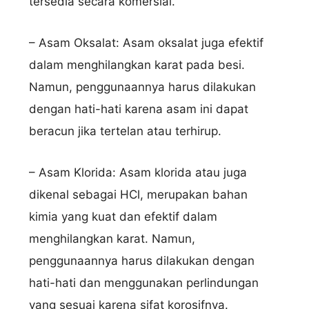
tersedia secara komersial.
– Asam Oksalat: Asam oksalat juga efektif
dalam menghilangkan karat pada besi.
Namun, penggunaannya harus dilakukan
dengan hati-hati karena asam ini dapat
beracun jika tertelan atau terhirup.
– Asam Klorida: Asam klorida atau juga
dikenal sebagai HCl, merupakan bahan
kimia yang kuat dan efektif dalam
menghilangkan karat. Namun,
penggunaannya harus dilakukan dengan
hati-hati dan menggunakan perlindungan
yang sesuai karena sifat korosifnya.