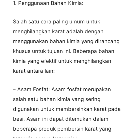
1. Penggunaan Bahan Kimia:
Salah satu cara paling umum untuk
menghilangkan karat adalah dengan
menggunakan bahan kimia yang dirancang
khusus untuk tujuan ini. Beberapa bahan
kimia yang efektif untuk menghilangkan
karat antara lain:
– Asam Fosfat: Asam fosfat merupakan
salah satu bahan kimia yang sering
digunakan untuk membersihkan karat pada
besi. Asam ini dapat ditemukan dalam
beberapa produk pembersih karat yang