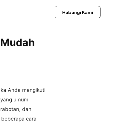
Hubungi Kami
k Mudah
ika Anda mengikuti
l yang umum
erabotan, dan
h beberapa cara