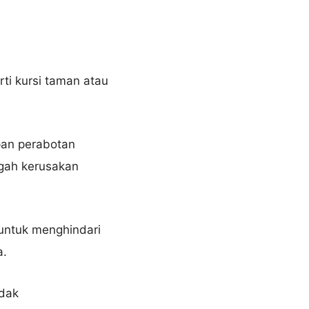
ti kursi taman atau
pan perabotan
gah kerusakan
 untuk menghindari
a.
idak