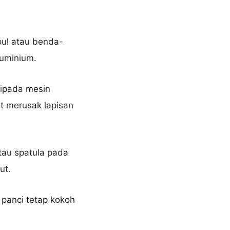
ul atau benda-
luminium.
ripada mesin
at merusak lapisan
tau spatula pada
ut.
 panci tetap kokoh