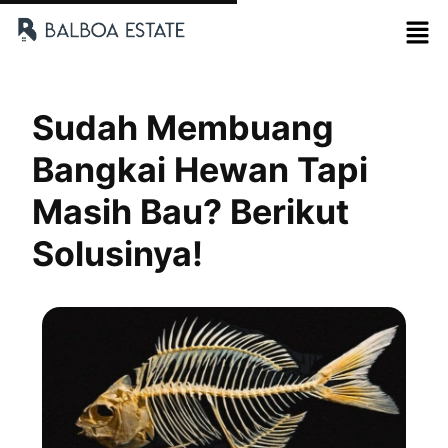
Sudah Membuang
Bangkai Hewan Tapi
Masih Bau? Berikut
Solusinya!