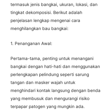
termasuk jenis bangkai, ukuran, lokasi, dan
tingkat dekomposisi. Berikut adalah
penjelasan lengkap mengenai cara
menghilangkan bau bangkai:
1. Penanganan Awal:
Pertama-tama, penting untuk menangani
bangkai dengan hati-hati dan menggunakan
perlengkapan pelindung seperti sarung
tangan dan masker wajah untuk
menghindari kontak langsung dengan benda
yang membusuk dan mengurangi risiko
terpapar patogen yang mungkin ada.