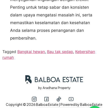
Penting untuk tetap sabar dan konsisten
dalam upaya mengatasi masalah ini, serta
memastikan keselamatan dan kesehatan
Anda selama proses penanganan dan
pembersihan.
Tagged
Bangkai hewan
,
Bau tak sedap
,
Kebersihan
rumah
Copyright © 2026 Balboa Estate | Powered by Balboa Estate