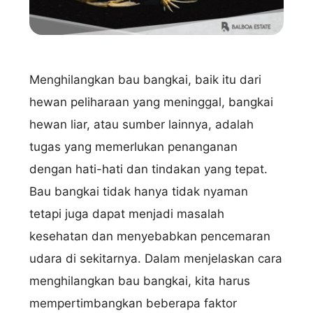
Menghilangkan bau bangkai, baik itu dari
hewan peliharaan yang meninggal, bangkai
hewan liar, atau sumber lainnya, adalah
tugas yang memerlukan penanganan
dengan hati-hati dan tindakan yang tepat.
Bau bangkai tidak hanya tidak nyaman
tetapi juga dapat menjadi masalah
kesehatan dan menyebabkan pencemaran
udara di sekitarnya. Dalam menjelaskan cara
menghilangkan bau bangkai, kita harus
mempertimbangkan beberapa faktor