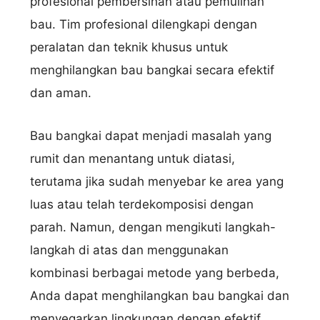
profesional pembersihan atau pemulihan
bau. Tim profesional dilengkapi dengan
peralatan dan teknik khusus untuk
menghilangkan bau bangkai secara efektif
dan aman.
Bau bangkai dapat menjadi masalah yang
rumit dan menantang untuk diatasi,
terutama jika sudah menyebar ke area yang
luas atau telah terdekomposisi dengan
parah. Namun, dengan mengikuti langkah-
langkah di atas dan menggunakan
kombinasi berbagai metode yang berbeda,
Anda dapat menghilangkan bau bangkai dan
menyegarkan lingkungan dengan efektif.