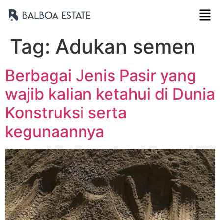
Tag:
Adukan semen
Berbagai Jenis Pasir yang
wajib kalian ketahui di Dunia
Konstruksi serta
kegunaannya
Nama Lengkap