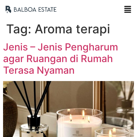
Tag:
Aroma terapi
Jenis – Jenis Pengharum
agar Ruangan di Rumah
Terasa Nyaman
Nama Lengkap