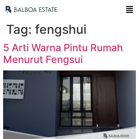
Tag:
fengshui
5 Arti Warna Pintu Rumah
Menurut Fengsui
Nama Lengkap