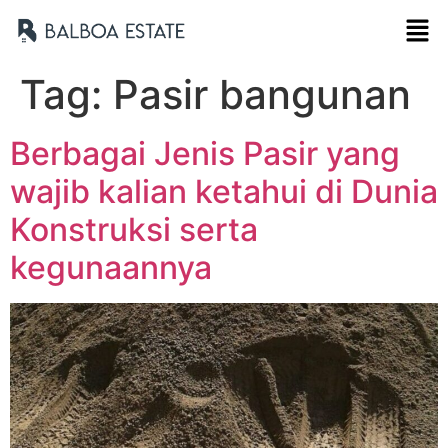
Tag:
Pasir bangunan
Berbagai Jenis Pasir yang
wajib kalian ketahui di Dunia
Konstruksi serta
kegunaannya
Nama Lengkap