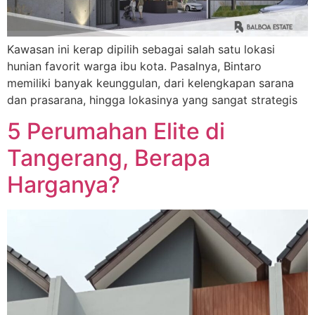
Kawasan ini kerap dipilih sebagai salah satu lokasi
hunian favorit warga ibu kota. Pasalnya, Bintaro
memiliki banyak keunggulan, dari kelengkapan sarana
dan prasarana, hingga lokasinya yang sangat strategis
5 Perumahan Elite di
Nama Lengkap
Tangerang, Berapa
Harganya?
Hubungi via WhatsApp