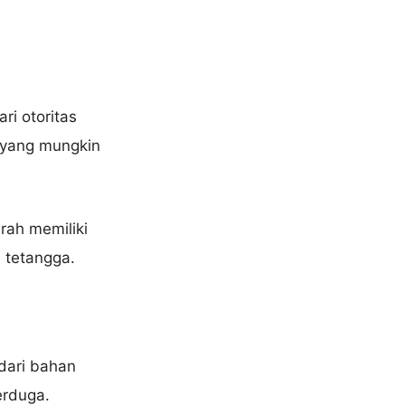
ri otoritas
a yang mungkin
rah memiliki
 tetangga.
dari bahan
erduga.