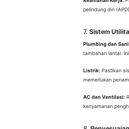
Keamanan Kerja:
Pa
pelindung diri (APD
7.
Sistem Utilit
Plumbing dan Sani
tambahan lantai. I
Listrik:
Pastikan si
memerlukan penambah
AC dan Ventilasi:
R
kenyamanan penghun
8.
Penyesuaian 