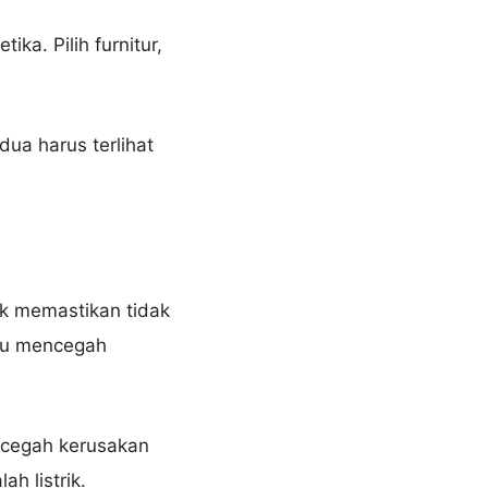
ka. Pilih furnitur,
ua harus terlihat
uk memastikan tidak
ntu mencegah
ncegah kerusakan
h listrik.