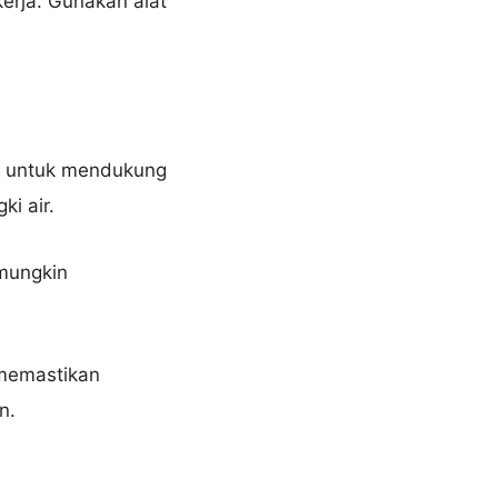
erja. Gunakan alat
si untuk mendukung
i air.
 mungkin
 memastikan
n.