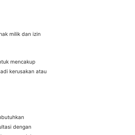
ak milik dan izin
ntuk mencakup
jadi kerusakan atau
embutuhkan
ltasi dengan