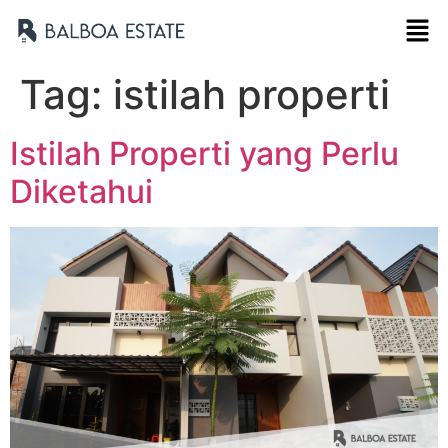
Tag:
istilah properti
Istilah Properti yang Perlu
Diketahui
Nama Lengkap