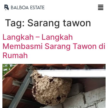
Tag:
Sarang tawon
Langkah – Langkah
Membasmi Sarang Tawon di
Rumah
Nama Lengkap