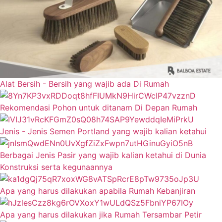
Alat Bersih - Bersih yang wajib ada Di Rumah
Rekomendasi Pohon untuk ditanam Di Depan Rumah
Jenis - Jenis Semen Portland yang wajib kalian ketahui
Berbagai Jenis Pasir yang wajib kalian ketahui di Dunia
Konstruksi serta kegunaannya
Apa yang harus dilakukan apabila Rumah Kebanjiran
Apa yang harus dilakukan jika Rumah Tersambar Petir