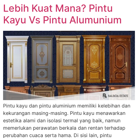
Lebih Kuat Mana? Pintu
Kayu Vs Pintu Alumunium
Hubungi via WhatsApp
Pintu kayu dan pintu aluminium memiliki kelebihan dan
kekurangan masing-masing. Pintu kayu menawarkan
estetika alami dan isolasi termal yang baik, namun
memerlukan perawatan berkala dan rentan terhadap
perubahan cuaca serta hama. Di sisi lain, pintu